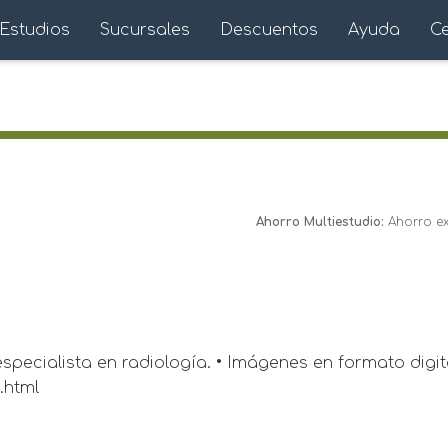
Estudios
Sucursales
Descuentos
Ayuda
C
Ahorro Multiestudio:
Ahorro ext
especialista en radiología. • Imágenes en formato digi
.html