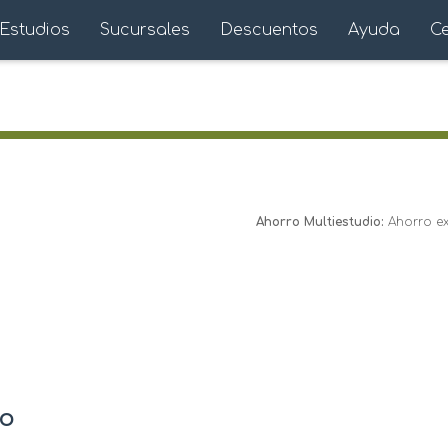
Estudios
Sucursales
Descuentos
Ayuda
C
Ahorro Multiestudio:
Ahorro ext
io