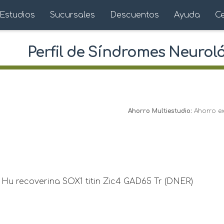
Estudios
Sucursales
Descuentos
Ayuda
C
Perfil de Síndromes Neurol
Ahorro Multiestudio:
Ahorro ext
 Hu recoverina SOX1 titin Zic4 GAD65 Tr (DNER)