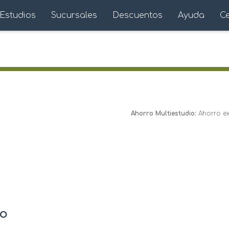
Estudios
Sucursales
Descuentos
Ayuda
C
Ahorro Multiestudio:
Ahorro ext
io