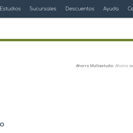
Estudios
Sucursales
Descuentos
Ayuda
C
Ahorro Multiestudio:
Ahorro ext
io