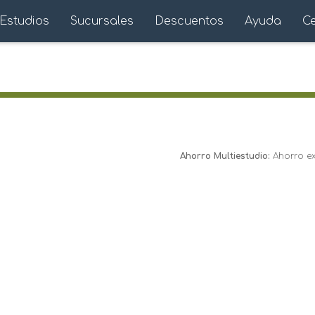
Estudios
Sucursales
Descuentos
Ayuda
C
Ahorro Multiestudio:
Ahorro ext